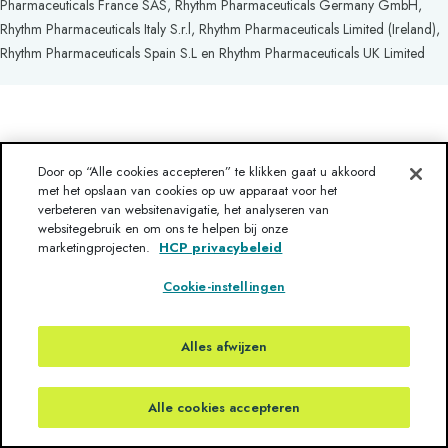
Pharmaceuticals France SAS, Rhythm Pharmaceuticals Germany GmbH,
Rhythm Pharmaceuticals Italy S.r.l, Rhythm Pharmaceuticals Limited (Ireland),
Rhythm Pharmaceuticals Spain S.L en Rhythm Pharmaceuticals UK Limited
Door op “Alle cookies accepteren” te klikken gaat u akkoord
met het opslaan van cookies op uw apparaat voor het
verbeteren van websitenavigatie, het analyseren van
websitegebruik en om ons te helpen bij onze
Heeft u een vraag?
Disclaimer
Gebruiksvoorwaarden
marketingprojecten.
HCP privacybeleid
Over Rhythm
Neem contact met ons op
HCP privacybeleid
Cookie-instellingen
Sitemap
Alles afwijzen
Deze informatie is verstrekt door Rhythm Pharmaceuticals B.V.
(eu_medinfo@rhythmtx.com)
. Laatst bijgewerkt: Oktober 2025
© 2025. Rhythm Pharmaceuticals, Inc. Alle rechten voorbehouden. Rhythm
en haar logo zijn handelsmerken van Rhythm Pharmaceuticals, Inc. NL-
Alle cookies accepteren
DSE-2300049 10/2025