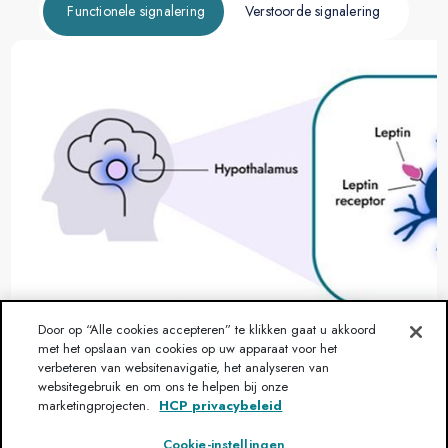
Functionele signalering
Verstoorde signalering
Door op “Alle cookies accepteren” te klikken gaat u akkoord
met het opslaan van cookies op uw apparaat voor het
verbeteren van websitenavigatie, het analyseren van
websitegebruik en om ons te helpen bij onze
1
marketingprojecten.
HCP privacybeleid
De hypothalame MC4R-pathway speelt een belangrijke rol bij 
het reguleren van verzadigingssignalen, waarbij neurale 
Cookie-instellingen