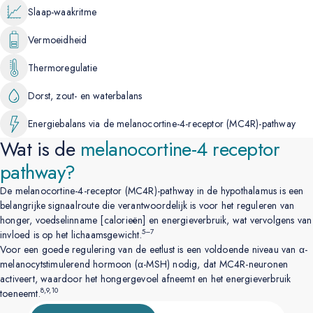
Slaap-waakritme
Vermoeidheid
Thermoregulatie
Dorst, zout- en waterbalans
Energiebalans via de melanocortine-4-receptor (MC4R)-pathway
Wat is de
melanocortine-4
receptor
pathway?
De melanocortine-4-receptor (MC4R)-pathway in de hypothalamus is een
belangrijke signaalroute die verantwoordelijk is voor het reguleren van
honger, voedselinname [calorieën] en energieverbruik, wat vervolgens van
5–7
invloed is op het lichaamsgewicht.
Voor een goede regulering van de eetlust is een voldoende niveau van α-
melanocytstimulerend hormoon (α-MSH) nodig, dat MC4R-neuronen
activeert, waardoor het hongergevoel afneemt en het energieverbruik
8,9,10
toeneemt.