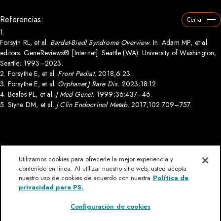
Referencias:
Cerrar
1.
Forsyth RL, et al.
Bardet-Biedl Syndrome Overview
. In: Adam MP, et al.
editors. GeneReviews® [Internet]. Seattle (WA): University of Washington,
Seattle; 1993–2023.
2.
Forsythe E, et al.
Front Pediat.
2018;6:23.
3.
Forsythe E, et al.
Orphanet J Rare Dis.
2023;18:12.
4.
Beales PL, et al.
J Med Genet.
1999;36:437–46.
5.
Styne DM, et al.
J Clin Endocrinol Metab.
2017;102:709–757.
Utilizamos cookies para ofrecerle la mejor experiencia y
contenido en línea. Al utilizar nuestro sitio web, usted acepta
nuestro uso de cookies de acuerdo con nuestra
Política de
¿Tiene una pregunta?
Advertencia legal
Condiciones de uso
privacidad para PS.
Imprimir
Contáctenos
Privacidad para los PS
Configuración de cookies
Mapa del sitio