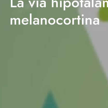
La vía hipotalá
melanocortina