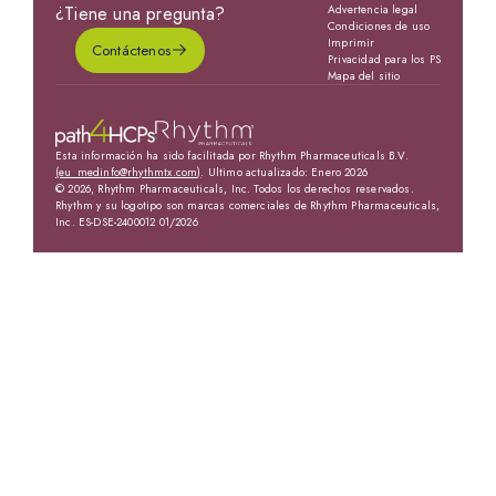
¿Tiene una pregunta?
Advertencia legal
Condiciones de uso
Imprimir
Contáctenos
Privacidad para los PS
Mapa del sitio
Esta información ha sido facilitada por Rhythm Pharmaceuticals B.V.
(eu_medinfo@rhythmtx.com)
. Ultimo actualizado: Enero 2026
© 2026, Rhythm Pharmaceuticals, Inc. Todos los derechos reservados.
Rhythm y su logotipo son marcas comerciales de Rhythm Pharmaceuticals,
Inc. ES-DSE-2400012 01/2026