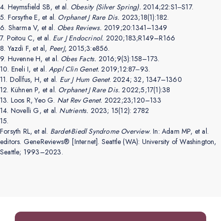
4.
Heymsfield SB, et al.
Obesity (Silver Spring).
2014;22:S1‒S17.
5.
Forsythe E, et al.
Orphanet J Rare Dis.
2023;18(1):182.
6.
Sharma V, et al.
Obes Reviews.
2019;20:1341–1349
7.
Poitou C, et al.
Eur J Endocrinol.
2020;183;R149–R166
8.
Yazdi F, et al,
PeerJ
, 2015;3:e856.
9.
Huvenne H, et al.
Obes Facts.
2016;9(3):158–173.
10.
Eneli I, et al.
Appl Clin Genet.
2019;12:87‒93.
11.
Dollfus, H, et al.
Eur J Hum Genet
. 2024; 32, 1347–1360
12.
Kühnen P, et al.
Orphanet J Rare Dis.
2022;5;17(1):38
13.
Loos R, Yeo G.
Nat Rev Genet.
2022;23;120–133
14.
Novelli G, et al.
Nutrients.
2023; 15(12): 2782
15.
Forsyth RL, et al.
Bardet-Biedl Syndrome Overview
. In: Adam MP, et al.
editors. GeneReviews® [Internet]. Seattle (WA): University of Washington,
Seattle; 1993–2023.