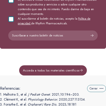
sobre sus productos y servicios o sobre cualquier otro
contenido que sea de mi interés. Puedo darme de baja en
cualquier momento.
Al suscribirme al boletín de noticias, acepto la
Política de
de Rhythm Pharmaceuticals.
privacidad
Suscríbase a nuestro boletín de noticias
Acceda a todos los materiales científicos
Referencias:
Cerrar
1.
Malhotra S, et al.
J Pediatr Genet.
2021;10:194–203.
2.
Clément K, et al.
Physiology Behavior.
2020;227:113134.
3.
Forsythe E, et al.
Orphanet J Rare Dis.
2023;18:181