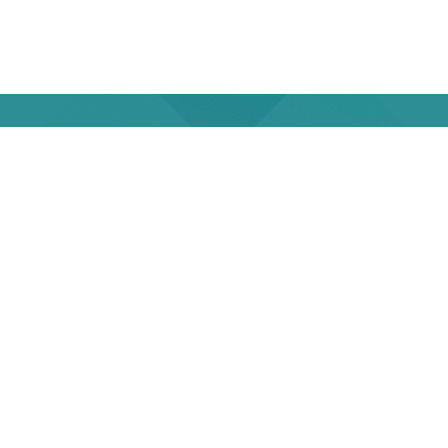
¿Tiene alguna
pregunta
específica?
Si no encuentra lo que está buscando o
desea comentar un tema en mayor detalle,
póngase en contacto con nuestro equipo.
Contáctenos