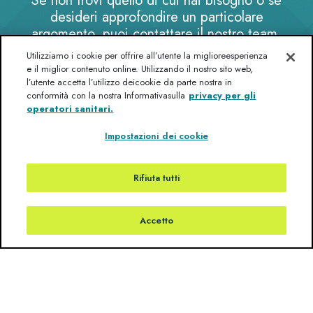
Se non trovi quello di cui hai bisogno o se
desideri approfondire un particolare
argomento, puoi contattare il nostro team.
Utilizziamo i cookie per offrire all’utente la miglioreesperienza
Contattateci
e il miglior contenuto online. Utilizzando il nostro sito web,
l’utente accetta l’utilizzo deicookie da parte nostra in
conformità con la nostra Informativasulla
privacy per gli
operatori sanitari.
Impostazioni dei cookie
Tutti gli eventi locali
Rifiuta tutti
Di seguito sono riportate ulteriori informazioni su tutti i
prossimi eventi.
Accetto
È possibile filtrare gli eventi in base ai propri interessi utilizzando
le opzioni qui sotto.
Rimuovi filtro
Futuro/Passato
Futuro