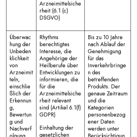
Arzneimittelsiche
rheit (6.1 (c)
DSGVO)
Überwac
Rhythms
Bis zu 10 Jahre
hung der
berechtigtes
nach Ablauf der
Unbeden
Interesse, die
Genehmigung
klichkeit
Angehörige der
für das
von
Heilberufe über
Inverkehrbringe
Arzneimit
Entwicklungen zu
n des
teln,
informieren, die
betreffenden
einschlie
für die
Produkts. Der
ßlich der
Arzneimittelsiche
genaue Zeitraum
Erkennun
rheit relevant
und die
g,
sind (Artikel 6.1(f)
Kategorien
Bewertun
GDPR)
personenbezog
g und
ener Daten
Einhaltung der
Nachverf
werden unter
gesetzlichen
olgung
Berücksichtigun