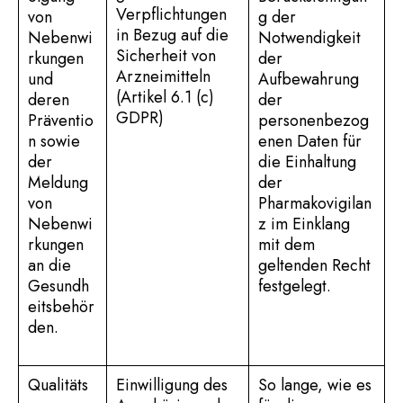
Verpflichtungen
von
g der
in Bezug auf die
Nebenwi
Notwendigkeit
Sicherheit von
rkungen
der
Arzneimitteln
und
Aufbewahrung
(Artikel 6.1 (c)
deren
der
GDPR)
Präventio
personenbezog
n sowie
enen Daten für
der
die Einhaltung
Meldung
der
von
Pharmakovigilan
Nebenwi
z im Einklang
rkungen
mit dem
an die
geltenden Recht
Gesundh
festgelegt.
eitsbehör
den.
Qualitäts
Einwilligung des
So lange, wie es