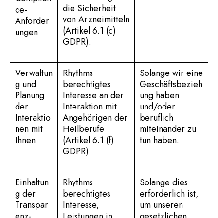
die Sicherheit
ce-
von Arzneimitteln
Anforder
(Artikel 6.1 (c)
ungen
GDPR).
Verwaltun
Rhythms
Solange wir eine
g und
berechtigtes
Geschäftsbezieh
Planung
Interesse an der
ung haben
der
Interaktion mit
und/oder
Interaktio
Angehörigen der
beruflich
nen mit
Heilberufe
miteinander zu
Ihnen
(Artikel 6.1 (f)
tun haben.
GDPR)
Einhaltun
Rhythms
Solange dies
g der
berechtigtes
erforderlich ist,
Transpar
Interesse,
um unseren
enz-
Leistungen in
gesetzlichen