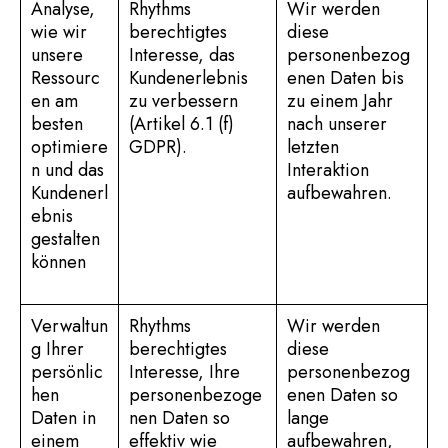
Analyse,
Rhythms
Wir werden
wie wir
berechtigtes
diese
unsere
Interesse, das
personenbezog
Ressourc
Kundenerlebnis
enen Daten bis
en am
zu verbessern
zu einem Jahr
besten
(Artikel 6.1 (f)
nach unserer
optimiere
GDPR).
letzten
n und das
Interaktion
Kundenerl
aufbewahren.
ebnis
gestalten
können
Verwaltun
Rhythms
Wir werden
g Ihrer
berechtigtes
diese
persönlic
Interesse, Ihre
personenbezog
hen
personenbezoge
enen Daten so
Daten in
nen Daten so
lange
einem
effektiv wie
aufbewahren,