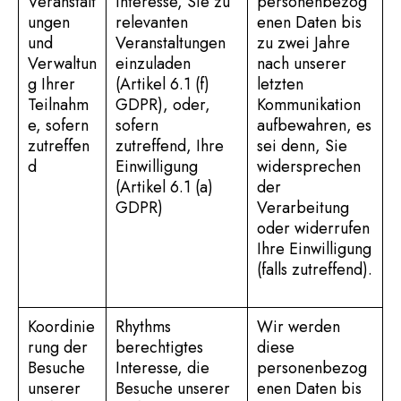
Veranstalt
Interesse, Sie zu
personenbezog
ungen
relevanten
enen Daten bis
und
Veranstaltungen
zu zwei Jahre
Verwaltun
einzuladen
nach unserer
g Ihrer
(Artikel 6.1 (f)
letzten
Teilnahm
GDPR), oder,
Kommunikation
e, sofern
sofern
aufbewahren, es
zutreffen
zutreffend, Ihre
sei denn, Sie
d
Einwilligung
widersprechen
(Artikel 6.1 (a)
der
GDPR)
Verarbeitung
oder widerrufen
Ihre Einwilligung
(falls zutreffend).
Koordinie
Rhythms
Wir werden
rung der
berechtigtes
diese
Besuche
Interesse, die
personenbezog
unserer
Besuche unserer
enen Daten bis