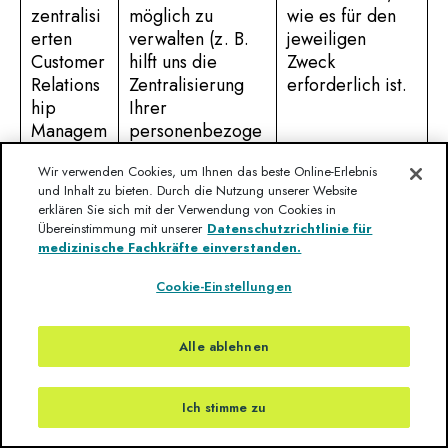
zentralisi
möglich zu
wie es für den
erten
verwalten (z. B.
jeweiligen
Customer
hilft uns die
Zweck
Relations
Zentralisierung
erforderlich ist.
hip
Ihrer
Managem
personenbezoge
ent
nen Daten, sie
Wir verwenden Cookies, um Ihnen das beste Online-Erlebnis
System
auf dem neuesten
und Inhalt zu bieten. Durch die Nutzung unserer Website
Stand zu halten),
erklären Sie sich mit der Verwendung von Cookies in
unsere
Übereinstimmung mit unserer
Datenschutzrichtlinie für
Beziehung zu
medizinische Fachkräfte einverstanden.
Ihnen effizient zu
Cookie-Einstellungen
verwalten und
Ihre
Kundenerfahrung
Alle ablehnen
zu verbessern
sowie unsere
Direktmarketingb
Ich stimme zu
emühungen zu