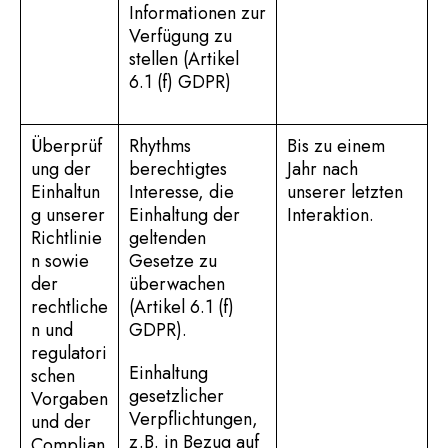
Informationen zur
Verfügung zu
stellen (Artikel
6.1 (f) GDPR)
Überprüf
Rhythms
Bis zu einem
ung der
berechtigtes
Jahr nach
Einhaltun
Interesse, die
unserer letzten
g unserer
Einhaltung der
Interaktion.
Richtlinie
geltenden
n sowie
Gesetze zu
der
überwachen
rechtliche
(Artikel 6.1 (f)
n und
GDPR).
regulatori
Einhaltung
schen
gesetzlicher
Vorgaben
Verpflichtungen,
und der
z.B. in Bezug auf
Complian