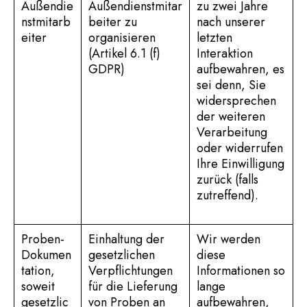
Außendie
Außendienstmitar
zu zwei Jahre
nstmitarb
beiter zu
nach unserer
eiter
organisieren
letzten
(Artikel 6.1 (f)
Interaktion
GDPR)
aufbewahren, es
sei denn, Sie
widersprechen
der weiteren
Verarbeitung
oder widerrufen
Ihre Einwilligung
zurück (falls
zutreffend).
Proben-
Einhaltung der
Wir werden
Dokumen
gesetzlichen
diese
tation,
Verpflichtungen
Informationen so
soweit
für die Lieferung
lange
gesetzlic
von Proben an
aufbewahren,