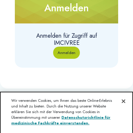
Anmelden
Anmelden für Zugriff auf
IMCIVREE
Anmelden
Wir verwenden Cookies, um Ihnen das beste Online-Erlebnis
und Inhalt zu bieten. Durch die Nutzung unserer Website
erklären Sie sich mit der Verwendung von Cookies in
Übereinstimmung mit unserer
Datenschutzrichtlinie für
Haben Sie eine Frage?
Haftungsausschluss
Nutzungsbedingungen
medizinische Fachkräfte einverstanden.
Impressum
Kontaktieren Sie uns
Datenschutz