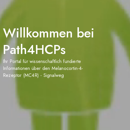
Willkommen bei
Path4HCPs
Ihr Portal für wissenschaftlich fundierte
Informationen über den Melanocortin-4-
Rezeptor (MC4R) - Signalweg